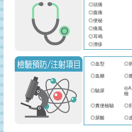
◎頭痛
◎腹痛
◎便秘
◎痛風
◎耳鳴
◎溼疹
◎血型
◎
◎血糖
◎
◎A
◎驗尿
檢
◎糞便檢驗
◎
◎尿酸
◎