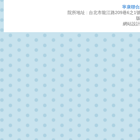
寧康聯合
院所地址 : 台北市龍江路209巷6之1號 ｜服務
網站設