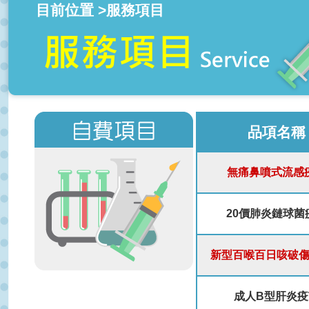
目前位置 >服務項目
品項名稱
無痛鼻噴式流感
20價肺炎鏈球菌
新型百喉百日咳破
成人B型肝炎疫