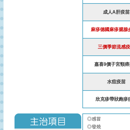
成人A肝疫苗
麻疹德國麻疹腮腺
三價季節流感
嘉喜9價子宮頸癌
水痘疫苗
欣克疹帶狀皰疹
◎感冒
◎發燒