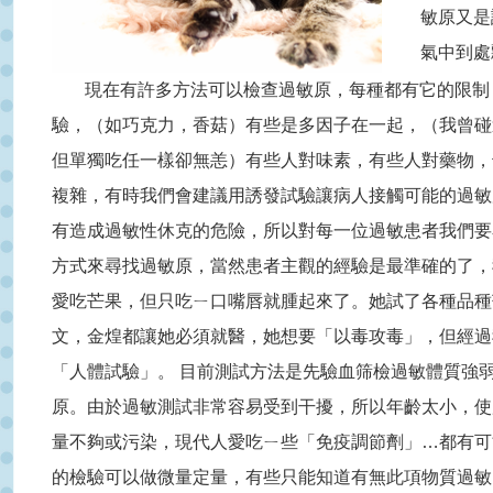
敏原又是
氣中到處
現在有許多方法可以檢查過敏原，每種都有它的限制
驗，（如巧克力，香菇）有些是多因子在一起，（我曾碰
但單獨吃任一樣卻無恙）有些人對味素，有些人對藥物，
複雜，有時我們會建議用誘發試驗讓病人接觸可能的過敏
有造成過敏性休克的危險，所以對每一位過敏患者我們要
方式來尋找過敏原，當然患者主觀的經驗是最準確的了，
愛吃芒果，但只吃ㄧ口嘴唇就腫起來了。她試了各種品種
文，金煌都讓她必須就醫，她想要「以毒攻毒」，但經過
「人體試驗」。 目前測試方法是先驗血筛檢過敏體質強
原。由於過敏測試非常容易受到干擾，所以年齡太小，使
量不夠或污染，現代人愛吃ㄧ些「免疫調節劑」…都有可
的檢驗可以做微量定量，有些只能知道有無此項物質過敏