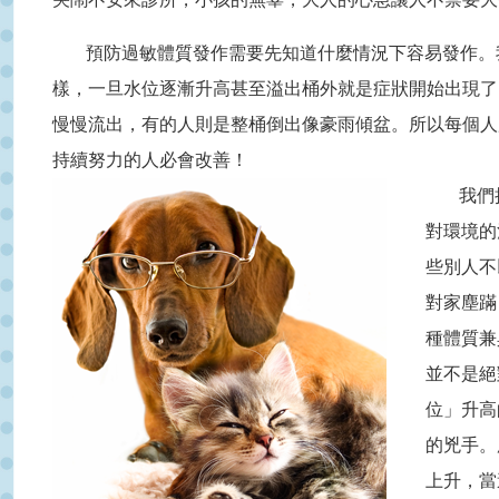
預防過敏體質發作需要先知道什麼情況下容易發作。
樣，一旦水位逐漸升高甚至溢出桶外就是症狀開始出現了
慢慢流出，有的人則是整桶倒出像豪雨傾盆。所以每個人
持續努力的人必會改善！
我們
對環境的
些別人不
對家塵蹣
種體質兼
並不是絕
位」升高
的兇手。
上升，當